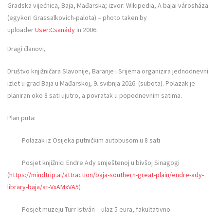
Gradska vijećnica, Baja, Mađarska; izvor: Wikipedia, A bajai városháza
(egykori Grassalkovich-palota) – photo taken by
uploader
User:Csanády
in 2006.
Dragi članovi,
Društvo knjižničara Slavonije, Baranje i Srijema organizira jednodnevni
izlet u grad Baja u Mađarskoj, 9. svibnja 2026. (subota). Polazak je
planiran oko 8 sati ujutro, a povratak u popodnevnim satima.
Plan puta:
· Polazak iz Osijeka putničkim autobusom u 8 sati
· Posjet knjižnici Endre Ady smještenoj u bivšoj Sinagogi
(
https://mindtrip.ai/attraction/baja-southern-great-plain/endre-ady-
library-baja/at-VxAMxVA5
)
· Posjet muzeju Türr István – ulaz 5 eura, fakultativno