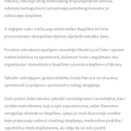
Pakracu, otkazuje zbog nedovoljnog broja prijavljenih članova,
odnosno nemogućnosti ostvarivanja potrebnog kvoruma za
održavanje skupštine.
O daljnjem radu i održavanju elektroničke Skupštine bit ćete
pravovremeno obaviješteni tijekom sljedećih nekoliko dana.
Posebnu zahvalnost upućujem ravnateljici Moniki Lucić Fider i njenom
malom kolektivu na spremnosti, uloženom trudu i angažmanu oko
organizacije i domaćinstva Skupštine u prostoru knjižnice u Pakracu.
Također zahvaljujem i gradonačelniku Grada Pakraca na iskazanoj
spremnosti za potporu i sponzorstvo našeg okupljanja.
Ovim putem želim iskreno zahvaliti ravnateljicama i ravnateljima, kao i
ostalim nadređenima, koji svojim zaposlenicima, našim članovima
omogućuju dolazak na Skupštinu. Lijepo je znati da postoje sredine
koje prepoznaju važnost stručnog okupljanja, međusobne podrške i
zajedništva među knjižničarima, ali i želju da se vidi i podrži