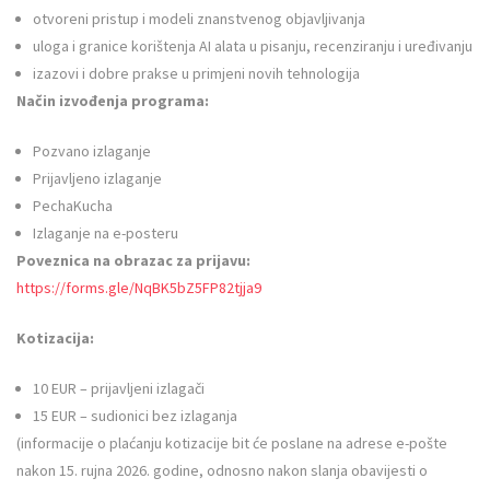
otvoreni pristup i modeli znanstvenog objavljivanja
uloga i granice korištenja AI alata u pisanju, recenziranju i uređivanju
izazovi i dobre prakse u primjeni novih tehnologija
Način izvođenja programa:
Pozvano izlaganje
Prijavljeno izlaganje
PechaKucha
Izlaganje na e-posteru
Poveznica na obrazac za prijavu:
https://forms.gle/NqBK5bZ5FP82tjja9
Kotizacija:
10 EUR – prijavljeni izlagači
15 EUR – sudionici bez izlaganja
(informacije o plaćanju kotizacije bit će poslane na adrese e-pošte
nakon 15. rujna 2026. godine, odnosno nakon slanja obavijesti o