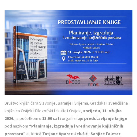
Društvo knjižničara Slavonije, Baranje i Srijema, Gradska i sveučilišna
knjižnica Osijek i Filozofski fakultet Osijek, u
srijedu, 11. ožujka
2026.
, s početkom u
13.00 sati
organiziraju
predstavljanje knjige
pod nazivom
“Planiranje, izgradnja i vrednovanje knjižničnih
prostora”
autoricâ
Tatjane Aparac-Jelušić
i
Sanjice Faletar
.