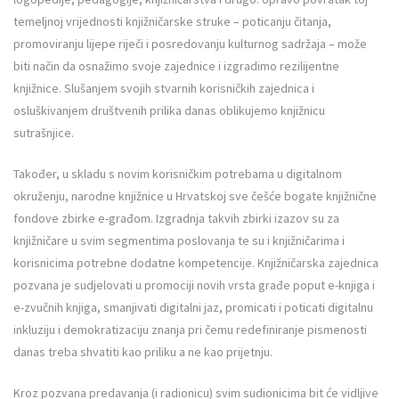
temeljnoj vrijednosti knjižničarske struke – poticanju čitanja,
promoviranju lijepe riječi i posredovanju kulturnog sadržaja – može
biti način da osnažimo svoje zajednice i izgradimo rezilijentne
knjižnice. Slušanjem svojih stvarnih korisničkih zajednica i
osluškivanjem društvenih prilika danas oblikujemo knjižnicu
sutrašnjice.
Također, u skladu s novim korisničkim potrebama u digitalnom
okruženju, narodne knjižnice u Hrvatskoj sve češće bogate knjižnične
fondove zbirke e-građom. Izgradnja takvih zbirki izazov su za
knjižničare u svim segmentima poslovanja te su i knjižničarima i
korisnicima potrebne dodatne kompetencije. Knjižničarska zajednica
pozvana je sudjelovati u promociji novih vrsta građe poput e-knjiga i
e-zvučnih knjiga, smanjivati digitalni jaz, promicati i poticati digitalnu
inkluziju i demokratizaciju znanja pri čemu redefiniranje pismenosti
danas treba shvatiti kao priliku a ne kao prijetnju.
Kroz pozvana predavanja (i radionicu) svim sudionicima bit će vidljive