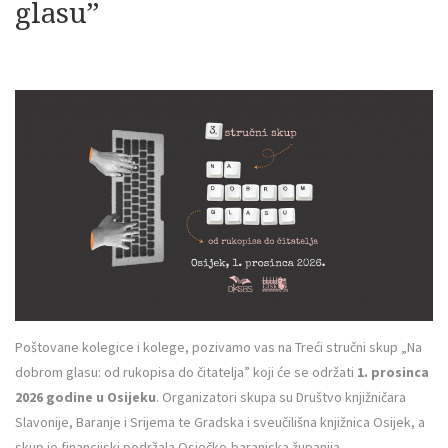
glasu”
Poštovane kolegice i kolege, pozivamo vas na Treći stručni skup „Na
dobrom glasu: od rukopisa do čitatelja” koji će se održati
1. prosinca
2026 godine u Osijeku
. Organizatori skupa su Društvo knjižničara
Slavonije, Baranje i Srijema te Gradska i sveučilišna knjižnica Osijek, a
skup je financijski podržala Osječko-baranjska županija.