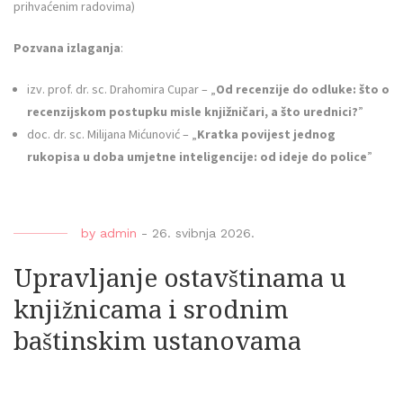
prihvaćenim radovima)
Pozvana izlaganja
:
izv. prof. dr. sc. Drahomira Cupar – „
Od recenzije do odluke: što o
recenzijskom postupku misle knjižničari, a što urednici?
”
doc. dr. sc. Milijana Mićunović – „
Kratka povijest jednog
rukopisa u doba umjetne inteligencije: od ideje do police
”
by
admin
-
26. svibnja 2026.
Upravljanje ostavštinama u
knjižnicama i srodnim
baštinskim ustanovama