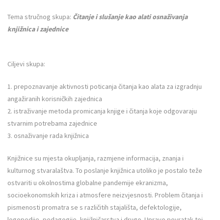
Tema stručnog skupa:
Čitanje i slušanje kao alati osnaživanja
knjižnica i zajednice
Ciljevi skupa:
1. prepoznavanje aktivnosti poticanja čitanja kao alata za izgradnju
angažiranih korisničkih zajednica
2. istraživanje metoda promicanja knjige i čitanja koje odgovaraju
stvarnim potrebama zajednice
3. osnaživanje rada knjižnica
Knjižnice su mjesta okupljanja, razmjene informacija, znanja i
kulturnog stvaralaštva. To poslanje knjižnica utoliko je postalo teže
ostvariti u okolnostima globalne pandemije ekranizma,
socioekonomskih kriza i atmosfere neizvjesnosti. Problem čitanja i
pismenosti promatra se s različitih stajališta, defektologije,
logopedije, pedagogije, knjižničarstva i drugo. Upravo povratak toj