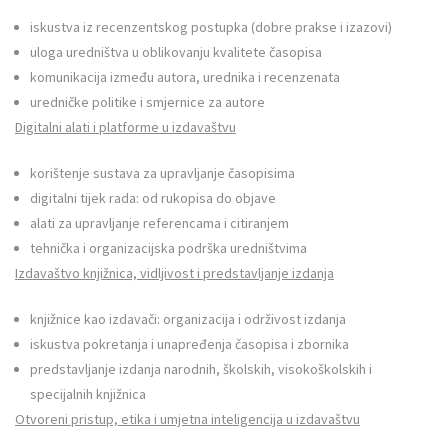
iskustva iz recenzentskog postupka (dobre prakse i izazovi)
uloga uredništva u oblikovanju kvalitete časopisa
komunikacija između autora, urednika i recenzenata
uredničke politike i smjernice za autore
Digitalni alati i platforme u izdavaštvu
korištenje sustava za upravljanje časopisima
digitalni tijek rada: od rukopisa do objave
alati za upravljanje referencama i citiranjem
tehnička i organizacijska podrška uredništvima
Izdavaštvo knjižnica, vidljivost i predstavljanje izdanja
knjižnice kao izdavači: organizacija i održivost izdanja
iskustva pokretanja i unapređenja časopisa i zbornika
predstavljanje izdanja narodnih, školskih, visokoškolskih i
specijalnih knjižnica
Otvoreni pristup, etika i umjetna inteligencija u izdavaštvu