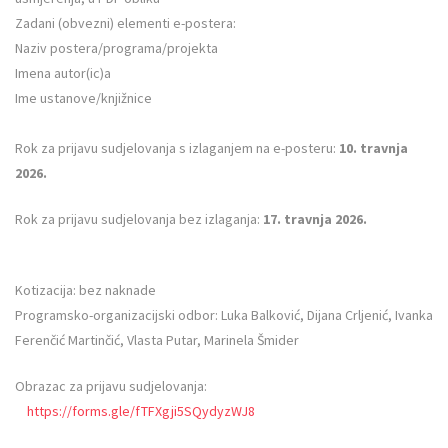
Zadani (obvezni) elementi e-postera:
Naziv postera/programa/projekta
Imena autor(ic)a
Ime ustanove/knjižnice
Rok za prijavu sudjelovanja s izlaganjem na e-posteru:
10. travnja
2026.
Rok za prijavu sudjelovanja bez izlaganja:
17. travnja 2026.
Kotizacija: bez naknade
Programsko-organizacijski odbor: Luka Balković, Dijana Crljenić, Ivanka
Ferenčić Martinčić, Vlasta Putar, Marinela Šmider
Obrazac za prijavu sudjelovanja:
https://forms.gle/fTFXgji5SQydyzWJ8