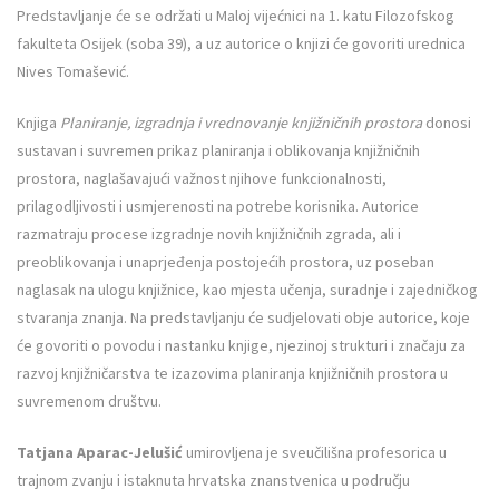
Predstavljanje će se održati u Maloj vijećnici na 1. katu Filozofskog
fakulteta Osijek (soba 39), a uz autorice o knjizi će govoriti urednica
Nives Tomašević.
Knjiga
Planiranje, izgradnja i vrednovanje knjižničnih prostora
donosi
sustavan i suvremen prikaz planiranja i oblikovanja knjižničnih
prostora, naglašavajući važnost njihove funkcionalnosti,
prilagodljivosti i usmjerenosti na potrebe korisnika. Autorice
razmatraju procese izgradnje novih knjižničnih zgrada, ali i
preoblikovanja i unaprjeđenja postojećih prostora, uz poseban
naglasak na ulogu knjižnice, kao mjesta učenja, suradnje i zajedničkog
stvaranja znanja. Na predstavljanju će sudjelovati obje autorice, koje
će govoriti o povodu i nastanku knjige, njezinoj strukturi i značaju za
razvoj knjižničarstva te izazovima planiranja knjižničnih prostora u
suvremenom društvu.
Tatjana Aparac-Jelušić
umirovljena je sveučilišna profesorica u
trajnom zvanju i istaknuta hrvatska znanstvenica u području