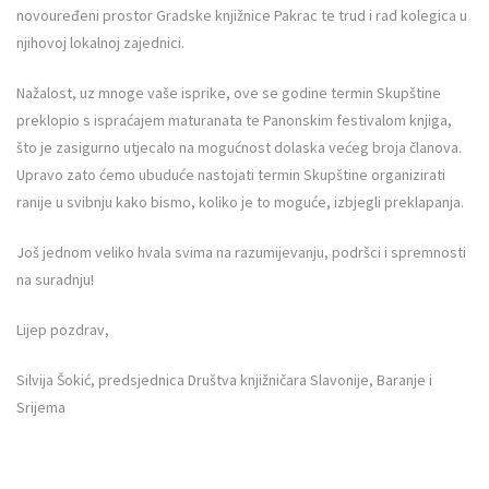
novouređeni prostor Gradske knjižnice Pakrac te trud i rad kolegica u
njihovoj lokalnoj zajednici.
Nažalost, uz mnoge vaše isprike, ove se godine termin Skupštine
preklopio s ispraćajem maturanata te Panonskim festivalom knjiga,
što je zasigurno utjecalo na mogućnost dolaska većeg broja članova.
Upravo zato ćemo ubuduće nastojati termin Skupštine organizirati
ranije u svibnju kako bismo, koliko je to moguće, izbjegli preklapanja.
Još jednom veliko hvala svima na razumijevanju, podršci i spremnosti
na suradnju!
Lijep pozdrav,
Silvija Šokić, predsjednica Društva knjižničara Slavonije, Baranje i
Srijema