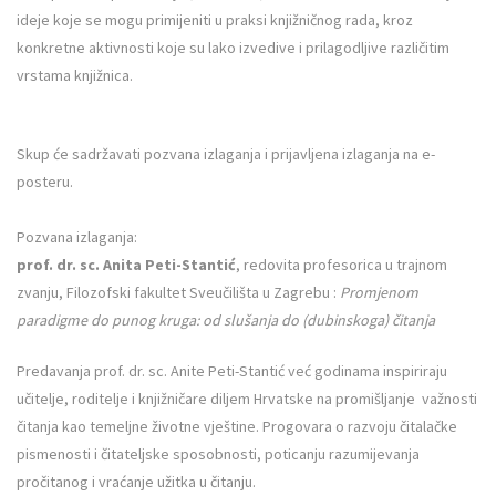
ideje koje se mogu primijeniti u praksi knjižničnog rada, kroz
konkretne aktivnosti koje su lako izvedive i prilagodljive različitim
vrstama knjižnica.
Skup će sadržavati pozvana izlaganja i prijavljena izlaganja na e-
posteru.
Pozvana izlaganja:
prof. dr. sc. Anita Peti-Stantić
, redovita profesorica u trajnom
zvanju, Filozofski fakultet Sveučilišta u Zagrebu :
Promjenom
paradigme do punog kruga: od slušanja do (dubinskoga) čitanja
Predavanja prof. dr. sc. Anite Peti-Stantić već godinama inspiriraju
učitelje, roditelje i knjižničare diljem Hrvatske na promišljanje važnosti
čitanja kao temeljne životne vještine. Progovara o razvoju čitalačke
pismenosti i čitateljske sposobnosti, poticanju razumijevanja
pročitanog i vraćanje užitka u čitanju.