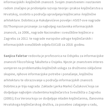
informacijskih i knjižničnih znanosti. Svojim znanstvenim i nastavnim
radom značajno je pridonijela razvoju teorije i prakse knjižničarstva u
Hrvatskoj, osobito u području upravljanja knjižnicama i knjižnične
arhitekture. Dobitnica je Kukuljevićeve povelje i ASIST-ove nagrade
ISI/Thompson priznanje za najboljeg nastavnika informacijskih
znanosti, za 2006., nagrade Nacionalne i sveučilišne knjižnice u
Zagrebu za 2012. te nagrade europske udruge knjižničarskih i
informacijskih sveučilišnih odjela EUCLID za 2018. godinu.
Sanjica Faletar
redovita je profesorica na Odsjeku za informacijske
znanosti Filozofskog fakulteta u Osijeku. Njezin je znanstveni interes
usmjeren na problematiku knjižničnih usluga za društveno isključene
skupine, njihove informacijske potrebe i ponašanje, knjižničnu
arhitekturu te obrazovanje u području informacijskih znanosti.
Dobitnica je triju nagrada: Zaklade Ljerka Markić-Čučuković koja se
dodjeljuje najboljim studentima knjižničarstva Sveučilišta u Zagrebu
(2000.); Eva Verona koja se dodjeljuje mladim knjižničarima, članovima
Hrvatskoga knjižničarskog društva, za posebno zalaganje u radu,