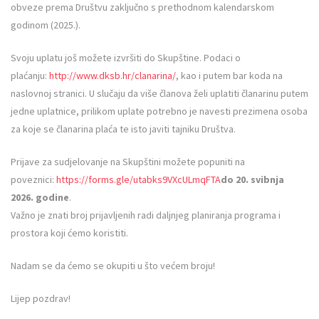
obveze prema Društvu zaključno s prethodnom kalendarskom
godinom (2025.).
Svoju uplatu još možete izvršiti do Skupštine. Podaci o
plaćanju:
http://www.dksb.hr/clanarina/
, kao i putem bar koda na
naslovnoj stranici. U slučaju da više članova želi uplatiti članarinu putem
jedne uplatnice, prilikom uplate potrebno je navesti prezimena osoba
za koje se članarina plaća te isto javiti tajniku Društva.
Prijave za sudjelovanje na Skupštini možete popuniti na
poveznici:
https://forms.gle/utabks9VXcULmqFTA
do 20. svibnja
2026. godine
.
Važno je znati broj prijavljenih radi daljnjeg planiranja programa i
prostora koji ćemo koristiti.
Nadam se da ćemo se okupiti u što većem broju!
Lijep pozdrav!