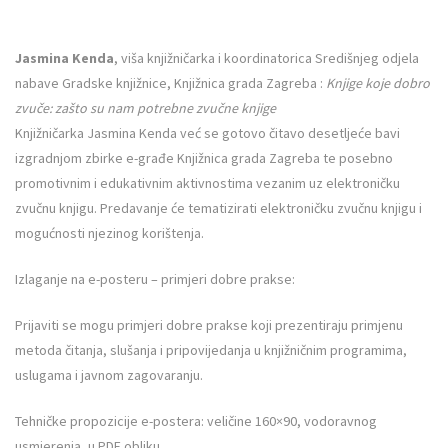
Jasmina Kenda
, viša knjižničarka i koordinatorica Središnjeg odjela
nabave Gradske knjižnice, Knjižnica grada Zagreba :
Knjige koje dobro
zvuče: zašto su nam potrebne zvučne knjige
Knjižničarka Jasmina Kenda već se gotovo čitavo desetljeće bavi
izgradnjom zbirke e-građe Knjižnica grada Zagreba te posebno
promotivnim i edukativnim aktivnostima vezanim uz elektroničku
zvučnu knjigu. Predavanje će tematizirati elektroničku zvučnu knjigu i
mogućnosti njezinog korištenja.
Izlaganje na e-posteru – primjeri dobre prakse:
Prijaviti se mogu primjeri dobre prakse koji prezentiraju primjenu
metoda čitanja, slušanja i pripovijedanja u knjižničnim programima,
uslugama i javnom zagovaranju.
Tehničke propozicije e-postera: veličine 160×90, vodoravnog
usmjerenja, u PDF obliku