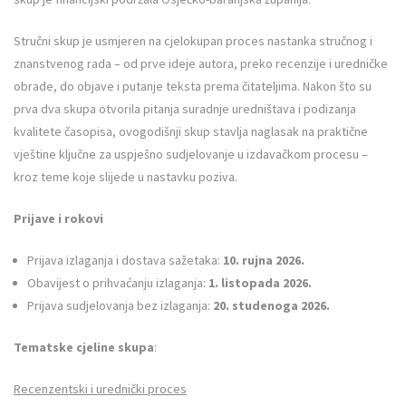
Stručni skup je usmjeren na cjelokupan proces nastanka stručnog i
znanstvenog rada – od prve ideje autora, preko recenzije i uredničke
obrade, do objave i putanje teksta prema čitateljima. Nakon što su
prva dva skupa otvorila pitanja suradnje uredništava i podizanja
kvalitete časopisa, ovogodišnji skup stavlja naglasak na praktične
vještine ključne za uspješno sudjelovanje u izdavačkom procesu –
kroz teme koje slijede u nastavku poziva.
Prijave i rokovi
Prijava izlaganja i dostava sažetaka:
10. rujna 2026.
Obavijest o prihvaćanju izlaganja:
1. listopada 2026.
Prijava sudjelovanja bez izlaganja:
20. studenoga 2026.
Tematske cjeline skupa
:
Recenzentski i urednički proces